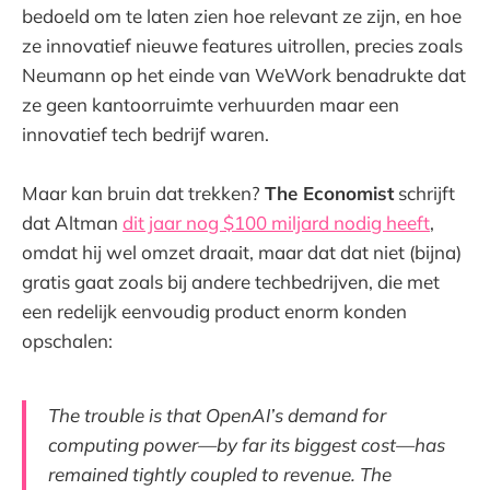
bedoeld om te laten zien hoe relevant ze zijn, en hoe
ze innovatief nieuwe features uitrollen, precies zoals
Neumann op het einde van WeWork benadrukte dat
ze geen kantoorruimte verhuurden maar een
innovatief tech bedrijf waren.
Maar kan bruin dat trekken?
The Economist
schrijft
dat Altman
dit jaar nog $100 miljard nodig heeft
,
omdat hij wel omzet draait, maar dat dat niet (bijna)
gratis gaat zoals bij andere techbedrijven, die met
een redelijk eenvoudig product enorm konden
opschalen:
The trouble is that OpenAI’s demand for
computing power—by far its biggest cost—has
remained tightly coupled to revenue. The