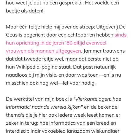
hoe weet je dat na een gesprek al. Het voelde een
beetje als daten!
Maar één feitje hielp mij over de streep: Uitgeverij De
Geus is opgericht door een echtpaar en hebben
sinds
hun oprichting in de jaren '80 altijd evenveel
vrouwen als mannen uitgegeven
. Jammer trouwens
dat dat tweede feitje wel, maar dat eerste niet op
hun Wikipedia-pagina staat. Dat past natuurlijk
naadloos bij mijn visie, en daar was toen—en is nu
misschien ook nog wel—lef voor nodig.
De werktitel van mijn boek is
"Vierkante ogen: hoe
informatici naar de wereld kijken"
en de bekende
thema's die je hier ook iedere week leest komen er
zeker in terug: hoe informatica van een breed en
interdisciplinair vakgebied langzaam wiskundiger