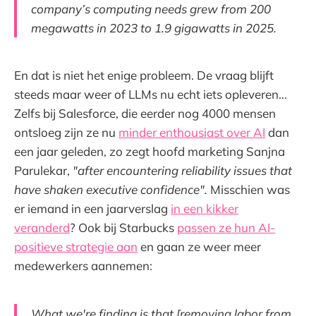
company’s computing needs grew from 200
megawatts in 2023 to 1.9 gigawatts in 2025.
En dat is niet het enige probleem. De vraag blijft
steeds maar weer of LLMs nu echt iets opleveren...
Zelfs bij Salesforce, die eerder nog 4000 mensen
ontsloeg zijn ze nu
minder enthousiast over AI
dan
een jaar geleden, zo zegt hoofd marketing Sanjna
Parulekar,
"after encountering reliability issues that
have shaken executive confidence".
Misschien was
er iemand in een jaarverslag
in een kikker
veranderd
? Ook bij Starbucks
passen ze hun AI-
positieve strategie aan
en gaan ze weer meer
medewerkers aannemen:
What we're finding is that [removing labor from