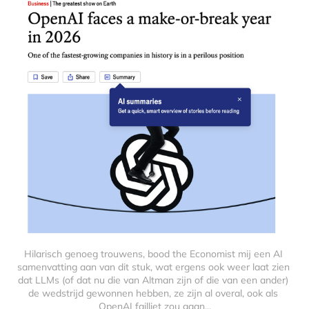
Hilarisch genoeg trouwens, bood the Economist mij een AI 
samenvatting aan van dit stuk, wat ergens ook weer laat zien 
dat LLMs (of dat nu die van Altman zijn of die van een ander) 
de wedstrijd gewonnen hebben, ze zijn al overal, ook als 
OpenAI failliet zou gaan...