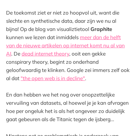
De toekomst ziet er niet zo hoopvol uit, want die
slechte en synthetische data, daar zijn we nu al
bijna! Op de blog van visualiztietool
Graphite
kunnen we lezen dat inmiddels
meer dan de helft
van de nieuwe artikelen op internet komt nu al van
AI
. De
dead internet theory
, ooit een gekke
conspirary theory, begint zo onderhand
geloofwaardig te klinken. Google zei immers zelf ook
al dat
"the open web is in decline"
.
En dan hebben we het nog over onopzettelijke
vervuiling van datasets, al hoewel je je kan afvragen
hoe per ongeluk het is als het ongeveer zo duidelijk
gaat gebeuren als de Titanic tegen de ijsberg...
Minstens net zo problematisch is onderzoek van