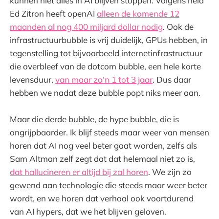
kunnen niet alles in AI blijven stoppen. Volgens held
Ed Zitron heeft openAI
alleen de komende 12
maanden al nog 400 miljard dollar nodig
. Ook de
infrastructuurbubble is vrij duidelijk, GPUs hebben, in
tegenstelling tot bijvoorbeeld internetinfrastructuur
die overbleef van de dotcom bubble, een hele korte
levensduur,
van maar zo'n 1 tot 3 jaar
. Dus daar
hebben we nadat deze bubble popt niks meer aan.
Maar die derde bubble, de hype bubble, die is
ongrijpbaarder. Ik blijf steeds maar weer van mensen
horen dat AI nog veel beter gaat worden, zelfs als
Sam Altman zelf zegt dat dat helemaal niet zo is,
dat hallucineren er altijd bij zal horen
. We zijn zo
gewend aan technologie die steeds maar weer beter
wordt, en we horen dat verhaal ook voortdurend
van AI hypers, dat we het blijven geloven.