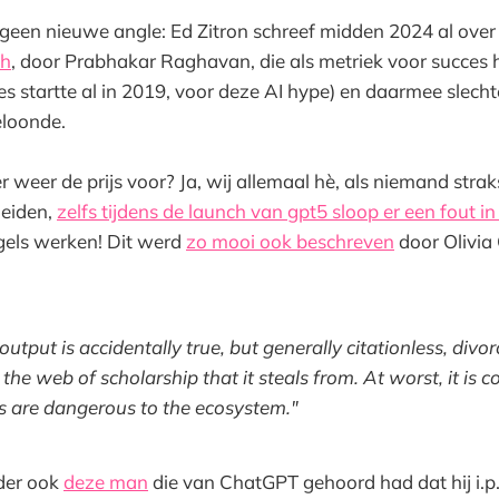
 geen nieuwe angle: Ed Zitron schreef midden 2024 al ove
ch
, door Prabhakar Raghavan,
die als metriek voor succes 
es startte al in 2019, voor deze AI hype) en daarmee slecht
eloonde.
r weer de prijs voor? Ja, wij allemaal hè, als niemand stra
eiden,
zelfs tijdens de launch van gpt5 sloop er een fout i
gels werken! Dit werd
zo mooi ook beschreven
door Olivia 
 output is accidentally true, but generally citationless, di
the web of scholarship that it steals from. At worst, it is 
 are dangerous to the ecosystem."
nder ook
deze man
die van ChatGPT gehoord had dat hij i.p.