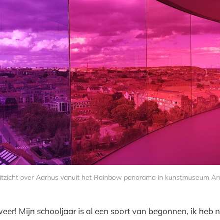
itzicht over Aarhus vanuit het Rainbow panorama in kunstmuseum Ar
weer! Mijn schooljaar is al een soort van begonnen, ik heb 