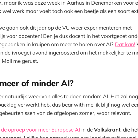
k, maar ik was deze week in Aarhus in Denemarken voor e
k wel werk maar voelt toch ook een beetje als een soort ex
t, we gaan ook dit jaar op de VU weer experimenteren met
s voor docenten! Ben je dus docent in het voortgezet onde
legebanken in kruipen om meer te horen over AI?
Dat kan!
 in de (vroege) avond ingeroosterd om het makkelijker te 
 Mail me gerust.
meer of minder AI?
r natuurlijk weer van alles te doen rondom AI. Het zal no
 backlog verwerkt heb, dus bear with me, ik blijf nog wel 
 gebeurtenissen van de afgelopen zomer, waar relevant.
r
de oproep voor meer Europese AI
in de
Volkskrant
, die h
ie oproept. Lelijke beeldspraak van een land dat zelf zoveel