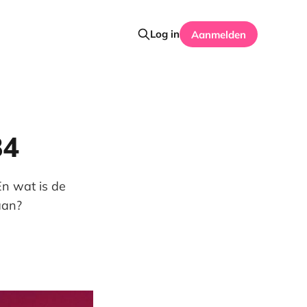
Log in
Aanmelden
34
 En wat is de
aan?