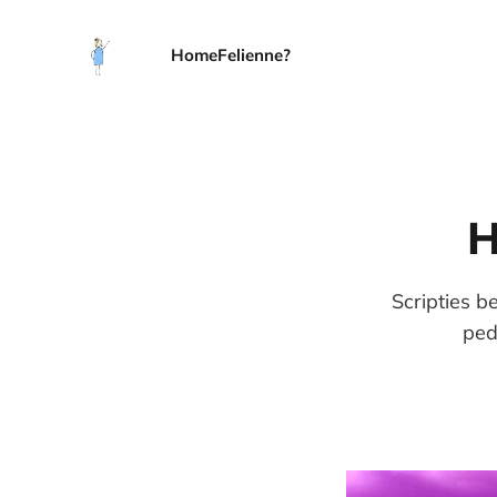
Home
Felienne?
H
Scripties be
ped