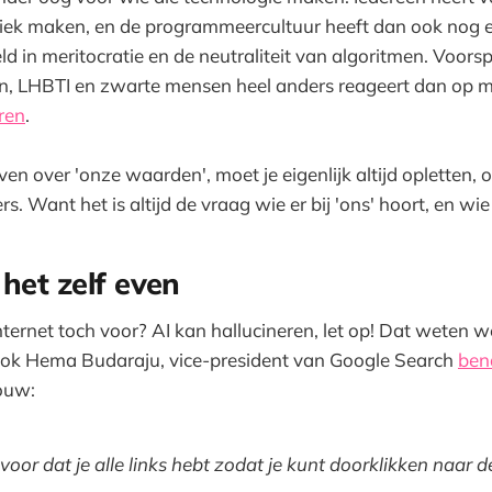
iek maken, en de programmeercultuur heeft dan ook nog e
ld in meritocratie en de neutraliteit van algoritmen. Voors
n, LHBTI en zwarte mensen heel anders reageert dan op
ren
.
en over 'onze waarden', moet je eigenlijk altijd opletten, of
s. Want het is altijd de vraag wie er bij 'ons' hoort, en wie
 het zelf even
nternet toch voor? AI kan hallucineren, let op! Dat weten w
 ook Hema Budaraju, vice-president van Google Search
ben
ouw:
voor dat je alle links hebt zodat je kunt doorklikken naar 