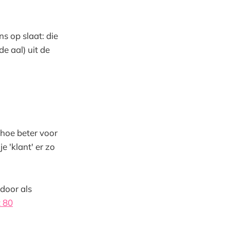
s op slaat: die
e aal) uit de
 hoe beter voor
e 'klant' er zo
door als
t 80