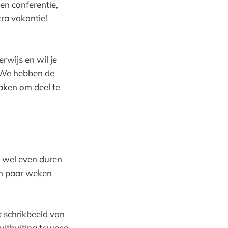
en conferentie,
tra vakantie!
rwijs en wil je
We hebben de
maken om deel te
g wel even duren
een paar weken
et schrikbeeld van
 uitbuiting teweeg