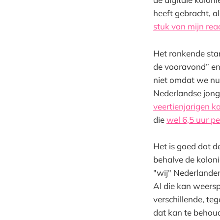
heeft gebracht, al
stuk van mijn rea
Het ronkende star
de vooravond” en 
niet omdat we nu
Nederlandse jonge
veertienjarigen k
die
wel 6,5 uur 
Het is goed dat 
behalve de koloni
"wij" Nederlander
AI die kan weersp
verschillende, te
dat kan te behou