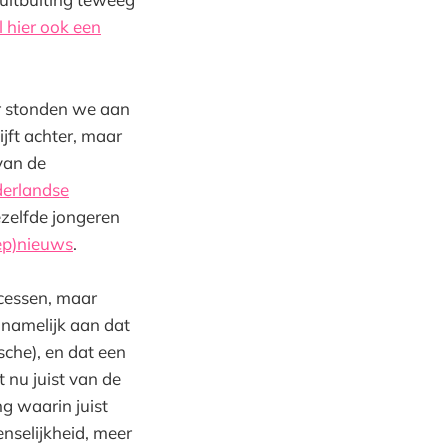
l hier ook een
er stonden we aan
jft achter, maar
van de
erlandse
ezelfde jongeren
ep)nieuws
.
ocessen, maar
 namelijk aan dat
che), en dat een
 nu juist van de
g waarin juist
nselijkheid, meer