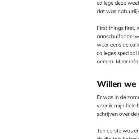
college deze wee
dat was natuurlij
First things firs
aanschuifonderwij
weer eens de col
colleges speciaal
nemen. Meer info!
Willen we 
Er was in de zome
voor ik mijn hele
schrijven over de
Ten eerste was e
de digitale kolon