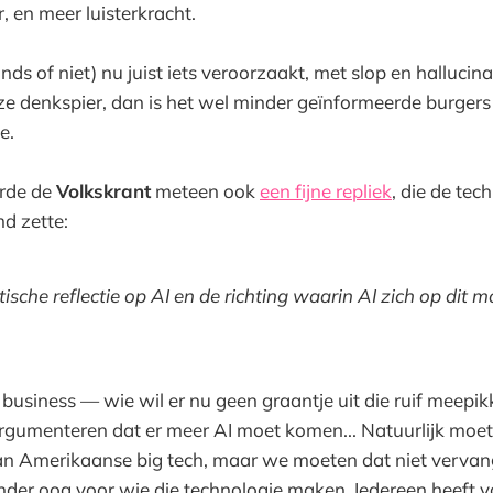
, en meer luisterkracht.
nds of niet) nu juist iets veroorzaakt, met slop en hallucina
e denkspier, dan is het wel minder geïnformeerde burgers
e.
erde de
Volkskrant
meteen ook
een fijne repliek
, die de te
md zette:
itische reflectie op AI en de richting waarin AI zich op dit
ig business — wie wil er nu geen graantje uit die ruif meepi
rgumenteren dat er meer AI moet komen... Natuurlijk moe
 van Amerikaanse big tech, maar we moeten dat niet verva
der oog voor wie die technologie maken. Iedereen heeft v