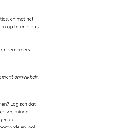
ties, en met het
 en op termijn dus
ch ondernemers
 moment ontwikkelt,
kken? Logisch dat
ten we minder
ngen door
ooroordelen, ook