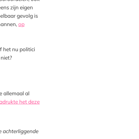
ens zijn eigen
pelbaar gevolg is
 mannen,
op
 het nu politici
 niet?
e allemaal al
adrukte het deze
de achterliggende