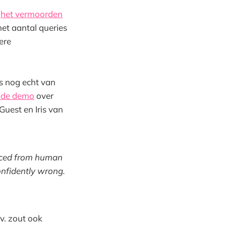
r
het vermoorden
het aantal queries
ere
ks nog echt van
n de demo
over
Guest en Iris van
vorced from human
confidently wrong.
v. zout ook