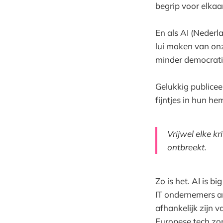
begrip voor elkaar
En als AI (Nederla
lui maken van onz
minder democrati
Gelukkig publice
fijntjes in hun he
Vrijwel elke kr
ontbreekt.
Zo is het. AI is b
IT ondernemers a
afhankelijk zijn
Europese tech zon