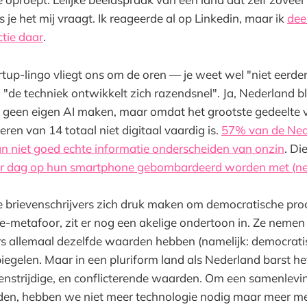
s je het mij vraagt. Ik reageerde al op Linkedin, maar ik
dee
ctie daar
.
tup-lingo vliegt ons om de oren — je weet wel "niet eerd
"de techniek ontwikkelt zich razendsnel". Ja, Nederland bli
 geen eigen AI maken, maar omdat het grootste gedeelte 
ren van 14 totaal niet digitaal vaardig is.
57% van de Ned
an niet goed echte informatie onderscheiden van onzin
. Di
per dag op hun smartphone gebombardeerd worden met (n
de brievenschrijvers zich druk maken om democratische pr
e-metafoor, zit er nog een akelige ondertoon in. Ze nemen
s allemaal dezelfde waarden hebben (namelijk: democratis
iegelen. Maar in een pluriform land als Nederland barst het
genstrijdige, en conflicterende waarden. Om een samenlevin
den, hebben we niet meer technologie nodig maar meer me