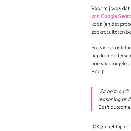
Voor mij was dat
van Google Sear
koos (en dat proc
zoekresultaten b
En wie betaalt hie
nep kan ondersch
hoe vliegtuigvleu
Rooij:
"At best, such
reasoning and 
Both outcomes
(OK, in het bijzo