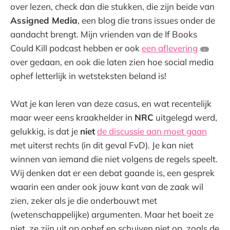
over lezen, check dan die stukken, die zijn beide van
Assigned Media
, een blog die trans issues onder de
aandacht brengt. Mijn vrienden van de If Books
Could Kill podcast hebben er ook
een aflevering
2
over gedaan, en ook die laten zien hoe social media
ophef letterlijk in wetsteksten beland is!
Wat je kan leren van deze casus, en wat recentelijk
maar weer eens kraakhelder in
NRC
uitgelegd werd,
gelukkig, is dat je
niet
de discussie aan moet gaan
met uiterst rechts (in dit geval FvD). Je kan niet
winnen van iemand die niet volgens de regels speelt.
Wij denken dat er een debat gaande is, een gesprek
waarin een ander ook jouw kant van de zaak wil
zien, zeker als je die onderbouwt met
(wetenschappelijke) argumenten. Maar het boeit ze
niet, ze zijn uit op ophef en schuiven niet op, zoals de