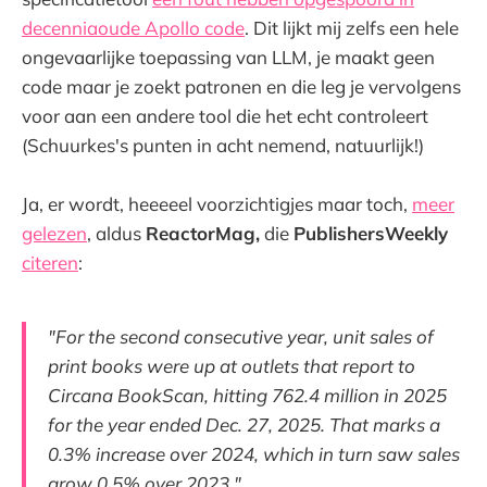
decenniaoude Apollo code
. Dit lijkt mij zelfs een hele
ongevaarlijke toepassing van LLM, je maakt geen
code maar je zoekt patronen en die leg je vervolgens
voor aan een andere tool die het echt controleert
(Schuurkes's punten in acht nemend, natuurlijk!)
Ja, er wordt, heeeeel voorzichtigjes maar toch,
meer
gelezen
, aldus
ReactorMag,
die
PublishersWeekly
citeren
:
"For the second consecutive year, unit sales of
print books were up at outlets that report to
Circana BookScan, hitting 762.4 million in 2025
for the year ended Dec. 27, 2025. That marks a
0.3% increase over 2024, which in turn saw sales
grow 0.5% over 2023."