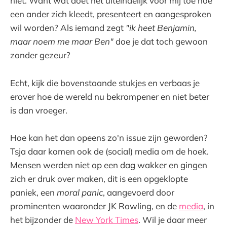
niet. Want wat doet het uiteindelijk voor mij toe hoe
een ander zich kleedt, presenteert en aangesproken
wil worden? Als iemand zegt
"ik heet Benjamin,
maar noem me maar Ben"
doe je dat toch gewoon
zonder gezeur?
Echt, kijk die bovenstaande stukjes en verbaas je
erover hoe de wereld nu bekrompener en niet beter
is dan vroeger.
Hoe kan het dan opeens zo'n issue zijn geworden?
Tsja daar komen ook de (social) media om de hoek.
Mensen werden niet op een dag wakker en gingen
zich er druk over maken, dit is een opgeklopte
paniek, een
moral panic
, aangevoerd door
prominenten waaronder JK Rowling, en de
media
, in
het bijzonder de
New York Times
. Wil je daar meer