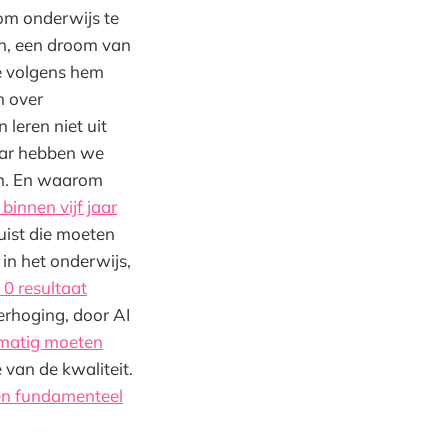
 om onderwijs te
ijn, een droom van
ie volgens hem
n over
 leren niet uit
Daar hebben we
gen. En waarom
innen vijf jaar
juist die moeten
 in het onderwijs,
, 0 resultaat
erhoging, door AI
matig moeten
e van de kwaliteit.
een fundamenteel