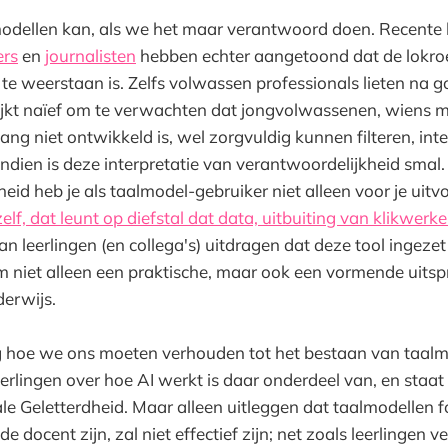
lmodellen kan, als we het maar verantwoord doen. Recente
rs
en
journalisten
hebben echter aangetoond dat de lokro
te weerstaan is. Zelfs volwassen professionals lieten na g
lijkt naïef om te verwachten dat jongvolwassenen, wiens 
ang niet ontwikkeld is, wel zorgvuldig kunnen filteren, int
ndien is deze interpretatie van verantwoordelijkheid smal.
eid heb je als taalmodel-gebruiker niet alleen voor je uitv
elf, dat leunt op diefstal dat data, uitbuiting van klikwerke
an leerlingen (en collega's) uitdragen dat deze tool ingeze
 niet alleen een praktische, maar ook een vormende uitsp
erwijs.
g hoe we ons moeten verhouden tot het bestaan van taalm
erlingen over hoe AI werkt is daar onderdeel van, en staat
le Geletterdheid. Maar alleen uitleggen dat taalmodellen 
docent zijn, zal niet effectief zijn; net zoals leerlingen ve