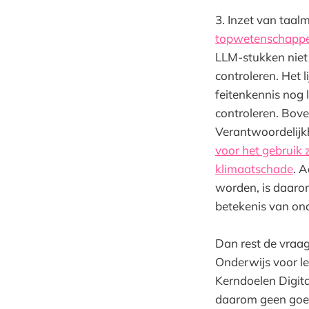
3. Inzet van taa
topwetenschappe
LLM-stukken niet 
controleren. Het 
feitenkennis nog l
controleren. Bove
Verantwoordelijkh
voor het gebruik z
klimaatschade
. A
worden, is daarom
betekenis van ond
Dan rest de vraa
Onderwijs voor le
Kerndoelen Digita
daarom geen goede 