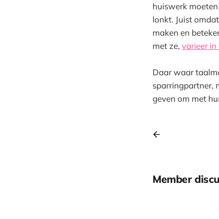
huiswerk moeten 
lonkt. Juist omda
maken en betekeni
met ze,
varieer i
Daar waar taalmo
sparringpartner, 
geven om met hun
Member discu