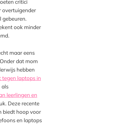
eten critici
r overtuigender
al gebeuren.
tekent ook minder
emd.
echt maar eens
n? Onder dat mom
derwijs hebben
 tegen laptops in
 als
an leerlingen en
ruk. Deze recente
n biedt hoop voor
lefoons en laptops