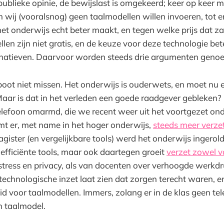
ublieke opinie, de bewijslast is omgekeerd; keer op keer mo
wij (vooralsnog) geen taalmodellen willen invoeren, tot e
 het onderwijs echt beter maakt, en tegen welke prijs dat z
len zijn niet gratis, en de keuze voor deze technologie be
rnatieven. Daarvoor worden steeds drie argumenten geno
oot niet missen. Het onderwijs is ouderwets, en moet nu 
 Maar is dat in het verleden een goede raadgever gebleke
lefoon omarmd, die we recent weer uit het voortgezet on
t er, met name in het hoger onderwijs,
steeds meer verzet
agister (en vergelijkbare tools) werd het onderwijs ingerold
fficiënte tools, maar ook daartegen groeit
verzet zowel v
rstress en privacy, als van docenten over verhoogde werkd
technologische inzet laat zien dat zorgen terecht waren, e
eid voor taalmodellen. Immers, zolang er in de klas geen te
en taalmodel.