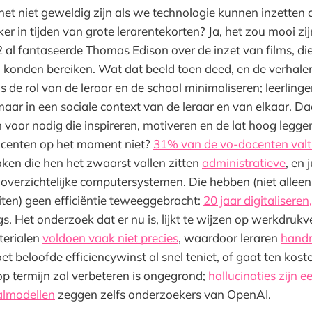
u het niet geweldig zijn als we technologie kunnen inzetten
er in tijden van grote lerarentekorten? Ja, het zou mooi z
922 al fantaseerde Thomas Edison over de inzet van films, d
 konden bereiken. Wat dat beeld toen deed, en de verhale
s de rol van de leraar en de school minimaliseren; leerlingen
maar in een sociale context van de leraar en van elkaar. 
n voor nodig die inspireren, motiveren en de lat hoog leg
centen op het moment niet?
31% van de vo-docenten valt b
aken die hen het zwaarst vallen zitten
administratieve
, en 
noverzichtelijke computersystemen. Die hebben (niet alleen
ten) geen efficiëntie teweeggebracht:
20 jaar digitaliseren
s. Het onderzoek dat er nu is, lijkt te wijzen op werkdrukv
terialen
voldoen vaak niet precies
, waardoor leraren
hand
oet beloofde efficiencywinst al snel teniet, of gaat ten kost
p termijn zal verbeteren is ongegrond;
hallucinaties zijn 
almodellen
zeggen zelfs onderzoekers van OpenAI.