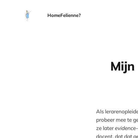
Home
Felienne?
Mijn
Als lerarenopleid
probeer mee te g
ze later
evidence
docent, dat dat ge