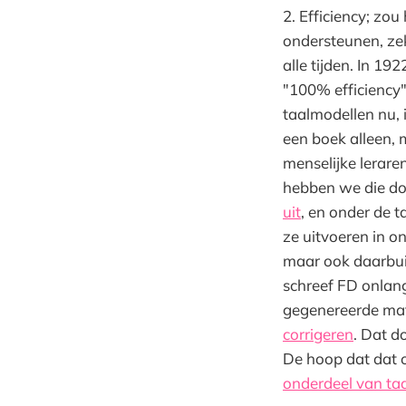
2. Efficiency; zo
ondersteunen, zek
alle tijden. In 1
"100% efficiency"
taalmodellen nu, i
een boek alleen, 
menselijke lerare
hebben we die do
uit
, en onder de t
ze uitvoeren in o
maar ook daarbui
schreef FD onlang
gegenereerde ma
corrigeren
. Dat d
De hoop dat dat o
onderdeel van ta