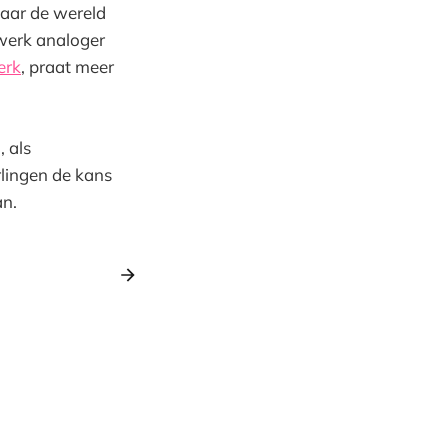
maar de wereld
swerk analoger
erk
, praat meer
 als
rlingen de kans
an.