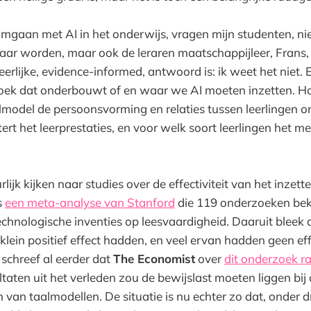
gaan met AI in het onderwijs, vragen mijn studenten, ni
raar worden, maar ook de leraren maatschappijleer, Frans,
 eerlijke, evidence-informed, antwoord is: ik weet het niet. 
oek dat onderbouwt of en waar we AI moeten inzetten. Ho
lmodel de persoonsvorming en relaties tussen leerlingen o
ert het leerprestaties, en voor welk soort leerlingen het 
ijk kijken naar studies over de effectiviteit van het inzet
s
een meta-analyse van Stanford
die 119 onderzoeken bek
 technologische inventies op leesvaardigheid. Daaruit bleek
klein positief effect hadden, en veel ervan hadden geen eff
k schreef al eerder dat
The Economist
over
dit onderzoek r
ltaten uit het verleden zou de bewijslast moeten liggen bij
n van taalmodellen. De situatie is nu echter zo dat, onder 