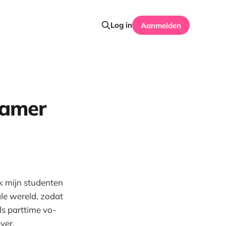
Log in
Aanmelden
Kamer
ik mijn studenten
le wereld, zodat
ls parttime vo-
ver.