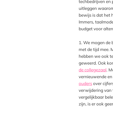
techbedrijven en p
uitleggen waarom 
bewijs is dat het
Immers, taalmodel
budget voor alte
1. We mogen de b
met de tijd mee.
hebben we ook te
geweerd. Ook kom
de collegezaal
. M
vernieuwende en e
ouders
over cijfe
verwijdering van 
vergelijkbaar bel
zijn, is er ook ge