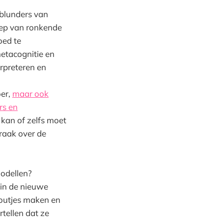
 blunders van
ep van ronkende
oed te
metacognitie en
erpreteren en
oer,
maar ook
rs en
t kan of zelfs moet
raak over de
odellen?
 in de nieuwe
foutjes maken en
rtellen dat ze