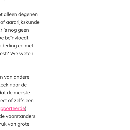
et alleen degenen
 of aardrijkskunde
Er ís nog geen
e beïnvloedt
nderling en met
meest? We weten
ten van andere
eek naar de
 dat de meeste
ect of zelfs een
apporteerde
).
 de voorstanders
druk van grote