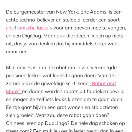
De burgemeester van New York, Eric Adams, is een
echte techno-believer en stelde al eerder een soort
electronische lasso's
voor om boeven mee te vangen,
en een DigiDog. Maar ook die ideëen liepen op niets
uit, dus je zou denken dat hij inmiddels beter weet
maar nee.
Mijn advies is aan de robot om in zijn vervroegde
pensioen lekker wat leuks te gaan doen. Van de
zomer las ik de geweldige sci-fi serie
“Robot and
Monk”
en daarin worden robots uit fabrieken bevrijd
en mogen ze zelf iets leuks kiezen om te gaan doen.
Eentje gaat bijv in een grot wonen en stalactieten
zien groeien. Wat zou deze robot gaan doen?
Chinees leren op DuoLingo? De hele dag schaken op
chess.com? Een stuk leuker in ieder geval dan in een