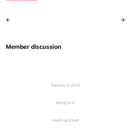
Member discussion
Felienne © 2026
Schrijf je in!
Werkt op
Ghost