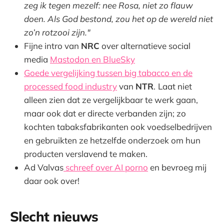
zeg ik tegen mezelf: nee Rosa, niet zo flauw
doen. Als God bestond, zou het op de wereld niet
zo’n rotzooi zijn."
Fijne intro van
NRC
over alternatieve social
media
Mastodon en BlueSky
Goede vergelijking tussen big tabacco en de
processed food industry
van
NTR
.
Laat niet
alleen zien dat ze vergelijkbaar te werk gaan,
maar ook dat er directe verbanden zijn; zo
kochten tabaksfabrikanten ook voedselbedrijven
en gebruikten ze hetzelfde onderzoek om hun
producten verslavend te maken.
Ad Valvas
schreef over AI porno
en bevroeg mij
daar ook over!
Slecht nieuws