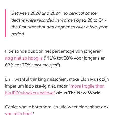
Between 2020 and 2024, no cervical cancer
deaths were recorded in women aged 20 to 24 -
the first time that had happened over a five-year
period.
Hoe zonde dus dan het percentage van jongeren
nog niet zo hoog is
("41% tot 58% voor jongens en
62% tot 75% voor meisjes")
En... wishful thinking misschien, maar Elon Musk zijn
imperium is zo stevig niet, maar
"more fragile than
his IPO’s backers believe"
aldus
The New World
.
Geniet van je boterham, en wie weet binnenkort ook
van mijn boek
!