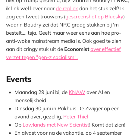
niet op Trump gestemd, bijv Maarten Boudry in
NRC
,
ik link wel liever naar
de repliek
dan het stuk zelf! Ik
zag een tweet trouwens (
gescreenshot op Bluesky
)
waarin Boudry zei dat NRC graag stukken bij 'm
bestelt..., tsja. Geeft maar weer eens aan hoe pro-
anti-woke mainstream media is. Ook goed te zien
aan dit cringy stuk uit de
Economist
over effectief
verzet tegen "gen-z socialism".
Events
Maandag 29 juni bij de
KNAW
over AI en
menselijkheid
Dinsdag 30 juni in Pakhuis De Zwijger op een
avond over, gezellig,
Peter Thiel
Op
Lowlands met New Scientist
! Komt dat zien!
En alvast voor na de vakantie, op 4 september