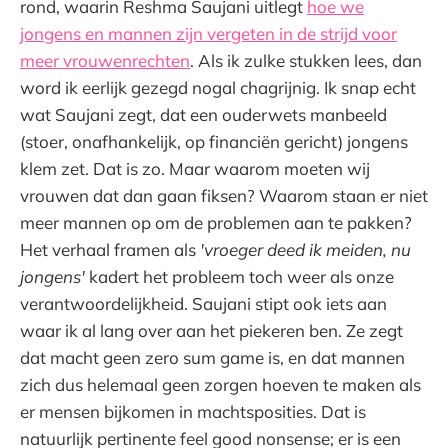
rond, waarin Reshma Saujani uitlegt
hoe we
jongens en mannen zijn vergeten in de strijd voor
meer vrouwenrechten
. Als ik zulke stukken lees, dan
word ik eerlijk gezegd nogal chagrijnig. Ik snap echt
wat Saujani zegt, dat een ouderwets manbeeld
(stoer, onafhankelijk, op financiën gericht) jongens
klem zet. Dat is zo. Maar waarom moeten wij
vrouwen dat dan gaan fiksen? Waarom staan er niet
meer mannen op om de problemen aan te pakken?
Het verhaal framen als
'vroeger deed ik meiden, nu
jongens'
kadert het probleem toch weer als onze
verantwoordelijkheid. Saujani stipt ook iets aan
waar ik al lang over aan het piekeren ben. Ze zegt
dat macht geen zero sum game is, en dat mannen
zich dus helemaal geen zorgen hoeven te maken als
er mensen bijkomen in machtsposities. Dat is
natuurlijk pertinente feel good nonsense; er is een