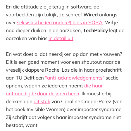
En die attitude zie je terug in software, de
voorbeelden zijn talrijk, zo schreef
Wired
onlangs
over
seksistische (en andere!) bias in SORA
. Wil je
nog dieper duiken in de oorzaken,
TechPolicy
legt de
oorzaken van bias
in detail uit
.
En wat doet al dat neerkijken op dan met vrouwen?
Dit is een goed moment voor een shoutout naar de
vreselijk dappere Rachel Los die in haar proefschrift
aan TU Delft een
"anti-acknowledgements"
sectie
opnam, waarin ze iedereen noemt
die haar
ontmoedigde door de jaren heen
. Ik moest erbij
denken aan
dit stuk
van Caroline Criado-Perez (van
het boek Invisible Women) over imposter syndrome.
Zij schrijft dat volgens haar imposter syndrome niet
bestaat, want: