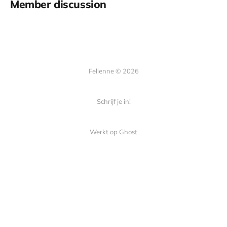
Member discussion
Felienne © 2026
Schrijf je in!
Werkt op
Ghost