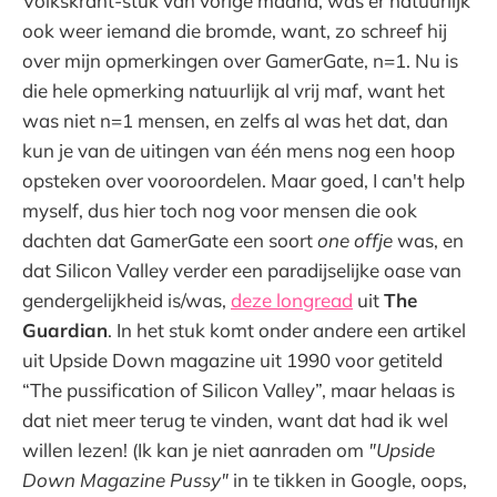
Volkskrant-stuk van vorige maand, was er natuurlijk
ook weer iemand die bromde, want, zo schreef hij
over mijn opmerkingen over GamerGate, n=1. Nu is
die hele opmerking natuurlijk al vrij maf, want het
was niet n=1 mensen, en zelfs al was het dat, dan
kun je van de uitingen van één mens nog een hoop
opsteken over vooroordelen. Maar goed, I can't help
myself, dus hier toch nog voor mensen die ook
dachten dat GamerGate een soort
one offje
was, en
dat Silicon Valley verder een paradijselijke oase van
gendergelijkheid is/was,
deze longread
uit
The
Guardian
. In het stuk komt onder andere een artikel
uit Upside Down magazine uit 1990 voor getiteld
“The pussification of Silicon Valley”, maar helaas is
dat niet meer terug te vinden, want dat had ik wel
willen lezen! (Ik kan je niet aanraden om
"Upside
Down Magazine Pussy"
in te tikken in Google, oops,