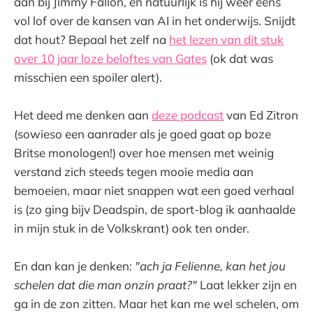
aan bij Jimmy Fallon, en natuurlijk is hij weer eens
vol lof over de kansen van AI in het onderwijs. Snijdt
dat hout? Bepaal het zelf na
het lezen van dit stuk
over 10 jaar loze beloftes van Gates
(ok dat was
misschien een spoiler alert).
Het deed me denken aan
deze podcast
van Ed Zitron
(sowieso een aanrader als je goed gaat op boze
Britse monologen!) over hoe mensen met weinig
verstand zich steeds tegen mooie media aan
bemoeien, maar niet snappen wat een goed verhaal
is (zo ging bijv Deadspin, de sport-blog ik aanhaalde
in mijn stuk in de Volkskrant) ook ten onder.
En dan kan je denken:
"ach ja Felienne, kan het jou
schelen dat die man onzin praat?"
Laat lekker zijn en
ga in de zon zitten. Maar het kan me wel schelen, om