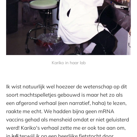
Kariko in haar lab
Ik wist natuurlijk wel hoezeer de wetenschap op dit
soort machtspelletjes gebouwd is maar het zo als
een afgerond verhaal (een narratief, haha) te lezen,
raakte me echt. We hadden bijna geen mRNA
vaccins gehad als mensheid omdat er niet geluisterd
werd! Kariko's verhaal zette me er ook toe aan om,
in
juli
terwijl ik op een heerlijke fietstocht door