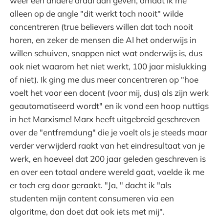
weer een andere draai aan geven, omdat ik me
alleen op de angle "dit werkt toch nooit" wilde
concentreren (true believers willen dat toch nooit
horen, en zeker de mensen die AI het onderwijs in
willen schuiven, snappen niet wat onderwijs is, dus
ook niet waarom het niet werkt, 100 jaar mislukking
of niet). Ik ging me dus meer concentreren op "hoe
voelt het voor een docent (voor mij, dus) als zijn werk
geautomatiseerd wordt" en ik vond een hoop nuttigs
in het Marxisme! Marx heeft uitgebreid geschreven
over de "entfremdung" die je voelt als je steeds maar
verder verwijderd raakt van het eindresultaat van je
werk, en hoeveel dat 200 jaar geleden geschreven is
en over een totaal andere wereld gaat, voelde ik me
er toch erg door geraakt. "Ja, " dacht ik "als
studenten mijn content consumeren via een
algoritme, dan doet dat ook iets met mij".