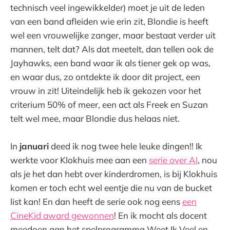
technisch veel ingewikkelder) moet je uit de leden
van een band afleiden wie erin zit, Blondie is heeft
wel een vrouwelijke zanger, maar bestaat verder uit
mannen, telt dat? Als dat meetelt, dan tellen ook de
Jayhawks, een band waar ik als tiener gek op was,
en waar dus, zo ontdekte ik door dit project, een
vrouw in zit! Uiteindelijk heb ik gekozen voor het
criterium 50% of meer, een act als Freek en Suzan
telt wel mee, maar Blondie dus helaas niet.
In
januari
deed ik nog twee hele leuke dingen!! Ik
werkte voor Klokhuis mee aan een
serie over AI
, nou
als je het dan hebt over kinderdromen, is bij Klokhuis
komen er toch echt wel eentje die nu van de bucket
list kan! En dan heeft de serie ook nog eens
een
CineKid award gewonnen
! En ik mocht als docent
meedoen aan het spelprogramma Weet Ik Veel en