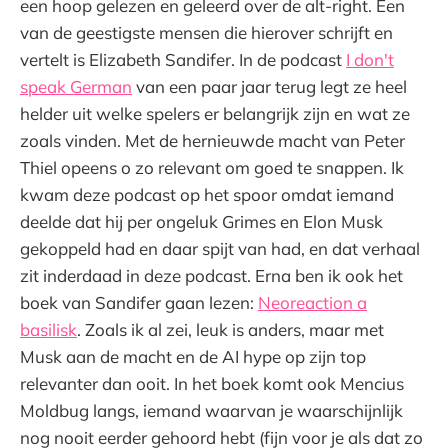
een hoop gelezen en geleerd over de alt-right. Een
van de geestigste mensen die hierover schrijft en
vertelt is Elizabeth Sandifer. In de podcast
I don't
speak German
van een paar jaar terug legt ze heel
helder uit welke spelers er belangrijk zijn en wat ze
zoals vinden. Met de hernieuwde macht van Peter
Thiel opeens o zo relevant om goed te snappen. Ik
kwam deze podcast op het spoor omdat iemand
deelde dat hij per ongeluk Grimes en Elon Musk
gekoppeld had en daar spijt van had, en dat verhaal
zit inderdaad in deze podcast. Erna ben ik ook het
boek van Sandifer gaan lezen:
Neoreaction a
basilisk
. Zoals ik al zei, leuk is anders, maar met
Musk aan de macht en de AI hype op zijn top
relevanter dan ooit. In het boek komt ook Mencius
Moldbug langs, iemand waarvan je waarschijnlijk
nog nooit eerder gehoord hebt (fijn voor je als dat zo